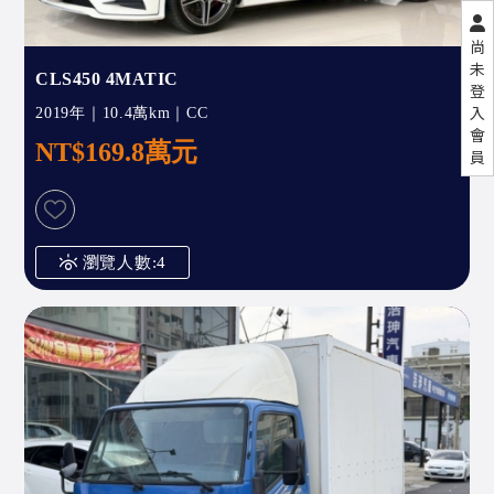
尚
未
CLS450 4MATIC
登
入
2019年｜10.4萬km｜CC
會
NT$169.8萬元
員
瀏覽人數:4