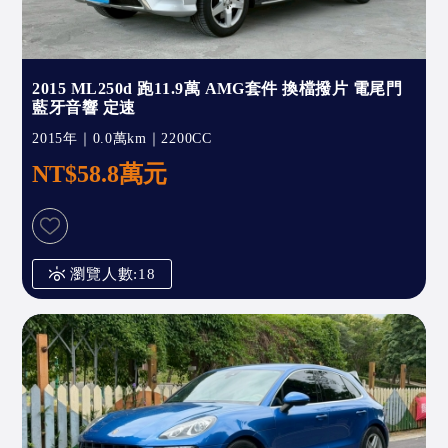
2015 ML250d 跑11.9萬 AMG套件 換檔撥片 電尾門
藍牙音響 定速
2015年｜0.0萬km｜2200CC
NT$58.8萬元
瀏覽人數:18