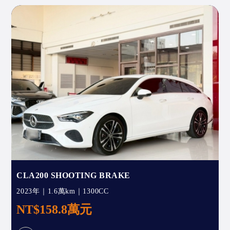
CLA200 SHOOTING BRAKE
2023年｜1.6萬km｜1300CC
NT$158.8萬元